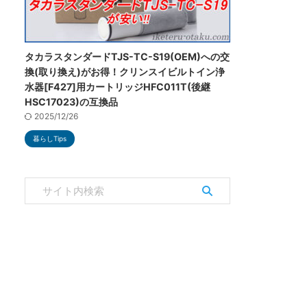
タカラスタンダードTJS-TC-S19(OEM)への交
換(取り換え)がお得！クリンスイビルトイン浄
水器[F427]用カートリッジHFC011T(後継
HSC17023)の互換品
2025/12/26
暮らしTips