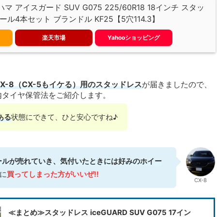
ハマ アイスガード SUV G075 225/60R18 18インチ スタッ
ル4本セット ブランドル KF25【5穴114.3】
楽天市場
Yahooショッピング
-8（CX-5もイケる）
用のスタッドレス
が届きましたので、
内タイヤ保管法をご紹介します。
ある
状態にできて、ひと安心ですね♪
ールが売れていき、気付いたときには好みのホイー
に
買ってしまった方がいいぜ
!!
CX-8
≪まとめ≫スタッドレス iceGUARD SUV G075 17イン