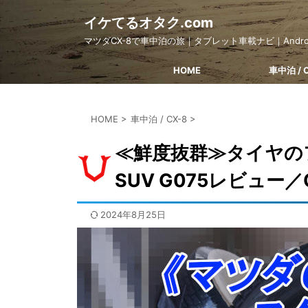
イケてるオタク.com
マツダCX-8で車中泊の旅｜タブレット車載ナビ｜Android e
HOME
車中泊 / 
HOME
>
車中泊 / CX-8
>
≪鮮度抜群≫タイヤのフ
SUV G075レビュー／
2024年8月25日