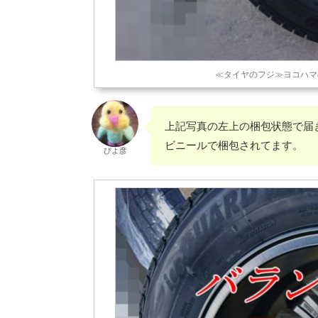
≪タイヤのフジ≫ヨコハマのic
上記写真の左上の梱包状態で届
ビニールで梱包されてます。
ぴよ彦