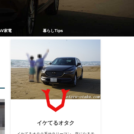
AV家電
暮らしTips
イケてるオタク
イケてるオタク系サラリーマン。気になるモ