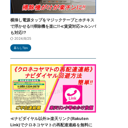
横挿し電源タップをマジックテープとホチキス
で浮かせる!!掃除機を楽に!!≪賃貸対応≫ルンバ
も対応!?
2024/8/25
暮らしTips
≪ナビダイヤル以外≫楽天リンク(Rakuten
Link)でクロネコヤマトの再配達連絡を無料に