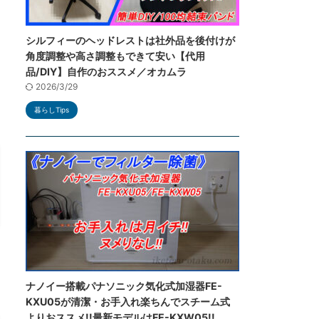
シルフィーのヘッドレストは社外品を後付けが
角度調整や高さ調整もできて安い【代用
品/DIY】自作のおススメ／オカムラ
2026/3/29
暮らしTips
ナノイー搭載パナソニック気化式加湿器FE-
KXU05が清潔・お手入れ楽ちんでスチーム式
よりおススメ!!最新モデルはFE-KXW05!!