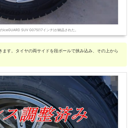
eGUARD SUV G075(17インチ)が納品された。
きます。タイヤの両サイドを段ボールで挟み込み、その上から