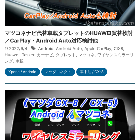
マツコネナビ代替車載タブレットのHUAWEI買替検討
／CarPlay・Android Auto対応検討他
2022/9/4
Android
,
Android Auto
,
Apple CarPlay
,
CX-8
,
Huawei
,
Tasker
,
カーナビ
,
タブレット
,
マツコネ
,
ワイヤレスミラーリ
ング
,
車載
Xperia / Android
マツダコネクト
車中泊 / CX-8