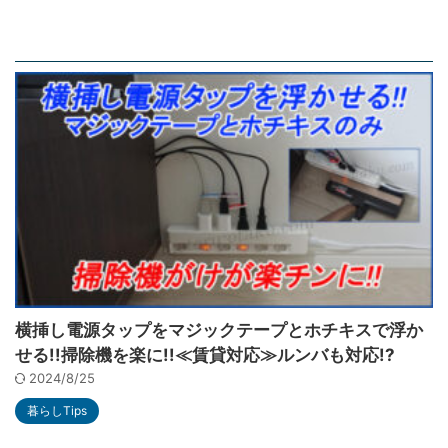
横挿し電源タップをマジックテープとホチキスで浮か
せる!!掃除機を楽に!!≪賃貸対応≫ルンバも対応!?
2024/8/25
暮らしTips