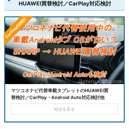
HUAWEI買替検討／CarPlay対応検討
CarPlay他検討
マツコネナビ代替車載タブレットのHUAWEI買
替検討／CarPlay・Android Auto対応検討他
続きを見る