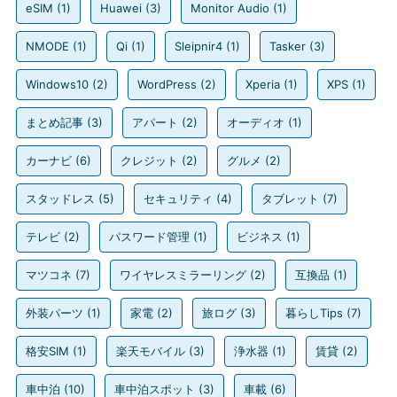
eSIM
(1)
Huawei
(3)
Monitor Audio
(1)
NMODE
(1)
Qi
(1)
Sleipnir4
(1)
Tasker
(3)
Windows10
(2)
WordPress
(2)
Xperia
(1)
XPS
(1)
まとめ記事
(3)
アパート
(2)
オーディオ
(1)
カーナビ
(6)
クレジット
(2)
グルメ
(2)
スタッドレス
(5)
セキュリティ
(4)
タブレット
(7)
テレビ
(2)
パスワード管理
(1)
ビジネス
(1)
マツコネ
(7)
ワイヤレスミラーリング
(2)
互換品
(1)
外装パーツ
(1)
家電
(2)
旅ログ
(3)
暮らしTips
(7)
格安SIM
(1)
楽天モバイル
(3)
浄水器
(1)
賃貸
(2)
車中泊
(10)
車中泊スポット
(3)
車載
(6)