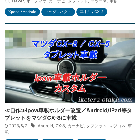
Qi
,
Tasker
,
オーディオ
,
カーナビ
,
タブレット
,
マツコネ
,
車載
Xperia / Android
マツダコネクト
車中泊 / CX-8
≪自作≫Ipow車載ホルダー改造／Android/iPad等タ
ブレットをマツダCX-8に車載
2023/5/7
Android
,
CX-8
,
カーナビ
,
タブレット
,
マツコネ
,
車
載