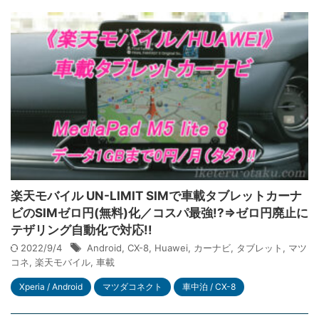
楽天モバイル UN-LIMIT SIMで車載タブレットカーナ
ビのSIMゼロ円(無料)化／コスパ最強!?⇒ゼロ円廃止に
テザリング自動化で対応!!
2022/9/4
Android
,
CX-8
,
Huawei
,
カーナビ
,
タブレット
,
マツ
コネ
,
楽天モバイル
,
車載
Xperia / Android
マツダコネクト
車中泊 / CX-8