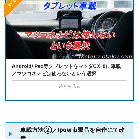
Android/iPad等タブレットをマツダCX-8に車載
／マツコネナビは使わないという選択
続きを見る
車載方法②／Ipow市販品を自作にて改
造