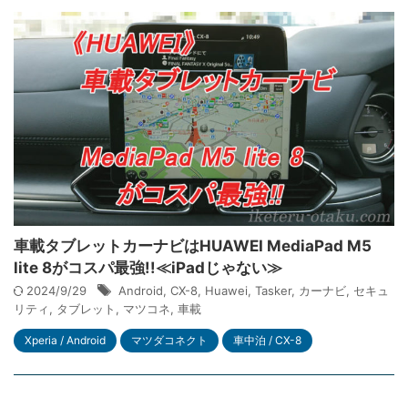
車載タブレットカーナビはHUAWEI MediaPad M5
lite 8がコスパ最強!!≪iPadじゃない≫
2024/9/29
Android
,
CX-8
,
Huawei
,
Tasker
,
カーナビ
,
セキュ
リティ
,
タブレット
,
マツコネ
,
車載
Xperia / Android
マツダコネクト
車中泊 / CX-8