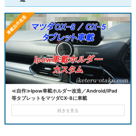
車載自作改造
≪自作≫Ipow車載ホルダー改造／Android/iPad
等タブレットをマツダCX-8に車載
続きを見る