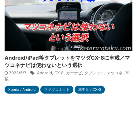
Android/iPad等タブレットをマツダCX-8に車載／マ
ツコネナビは使わないという選択
2023/5/7
Android
,
CX-8
,
カーナビ
,
タブレット
,
マツコネ
,
車
載
Xperia / Android
マツダコネクト
車中泊 / CX-8