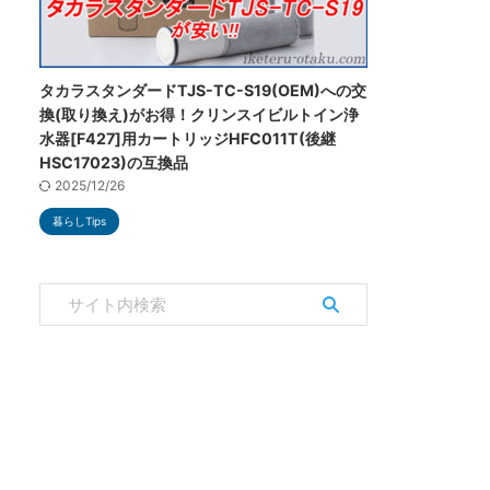
タカラスタンダードTJS-TC-S19(OEM)への交
換(取り換え)がお得！クリンスイビルトイン浄
水器[F427]用カートリッジHFC011T(後継
HSC17023)の互換品
2025/12/26
暮らしTips