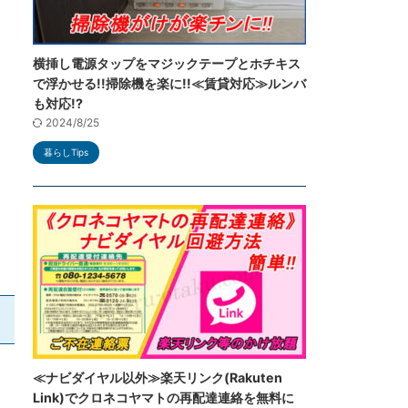
横挿し電源タップをマジックテープとホチキス
で浮かせる!!掃除機を楽に!!≪賃貸対応≫ルンバ
も対応!?
2024/8/25
暮らしTips
≪ナビダイヤル以外≫楽天リンク(Rakuten
Link)でクロネコヤマトの再配達連絡を無料に