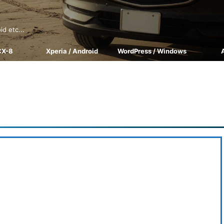
tc...
CX-8
Xperia / Android
WordPress / Windows