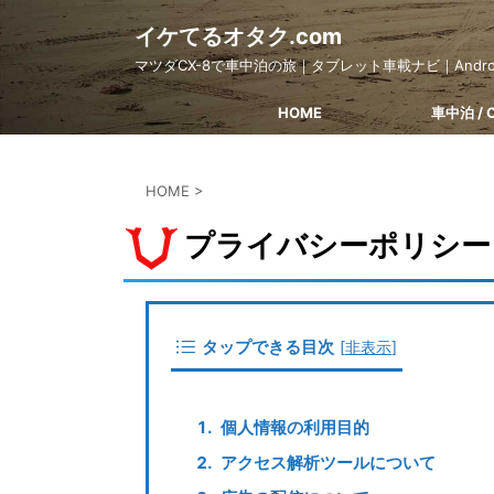
イケてるオタク.com
マツダCX-8で車中泊の旅｜タブレット車載ナビ｜Android e
HOME
車中泊 / 
HOME
>
プライバシーポリシー
タップできる目次
[
非表示
]
個人情報の利用目的
アクセス解析ツールについて