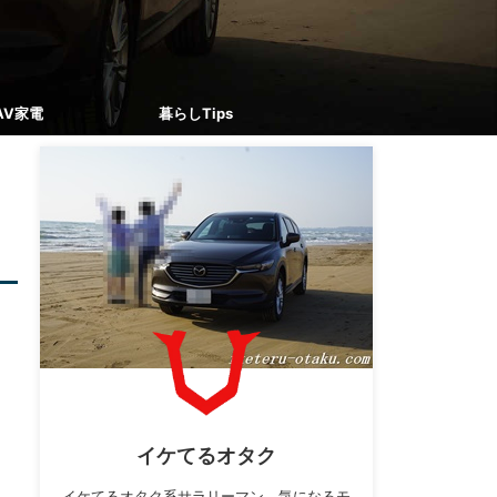
AV家電
暮らしTips
イケてるオタク
イケてるオタク系サラリーマン。気になるモ