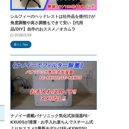
シルフィーのヘッドレストは社外品を後付けが
角度調整や高さ調整もできて安い【代用
品/DIY】自作のおススメ／オカムラ
2026/3/29
暮らしTips
ナノイー搭載パナソニック気化式加湿器FE-
KXU05が清潔・お手入れ楽ちんでスチーム式
よりおススメ!!最新モデルはFE-KXW05!!