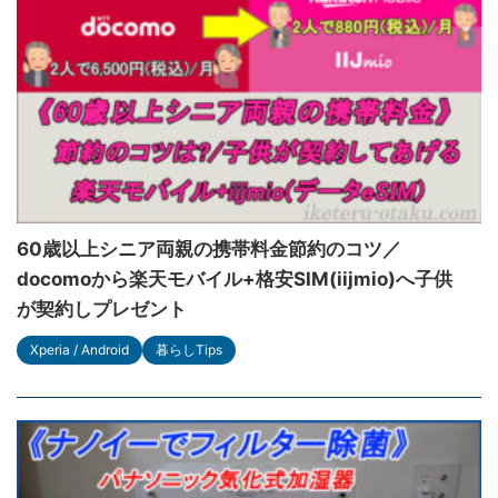
60歳以上シニア両親の携帯料金節約のコツ／
docomoから楽天モバイル+格安SIM(iijmio)へ子供
が契約しプレゼント
Xperia / Android
暮らしTips