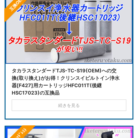
互換OEM
タカラスタンダードTJS-TC-S19(OEM)への交
換(取り換え)がお得！クリンスイビルトイン浄水
器[F427]用カートリッジHFC011T(後継
HSC17023)の互換品
続きを見る
ｼﾙﾌｨｰﾍｯﾄﾞﾚｽﾄ