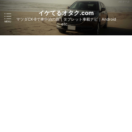
イケてるオタク.com
マツダCX-8で車中泊の旅｜タブレット車載ナビ｜Android
etc...