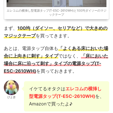
エレコムの横挿し型電源タップ(T-E5C-2610WH)と100均ダイソーのマジ
ックテープ
まず、
100均（ダイソー、セリアなど）で大きめの
マジックテープ
を買ってきます。
あとは、電源タップ自体も
「よくある床においた場
合に上向きに刺す」タイプ
ではなく、
「床においた
場合に床に沿って刺す」タイプの電源タップ(T-
E5C-2610WH)
を買っておきます。
イケてるオタクは
エレコムの横挿し
型電源タップ(T-E5C-2610WH)
を、
ぴよ彦
Amazonで買ったよ♪