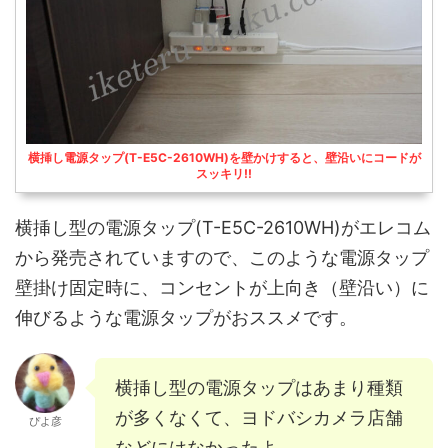
横挿し電源タップ(T-E5C-2610WH)を壁かけすると、壁沿いにコードが
スッキリ!!
横挿し型の電源タップ(T-E5C-2610WH)がエレコム
から発売されていますので、このような電源タップ
壁掛け固定時に、コンセントが上向き（壁沿い）に
伸びるような電源タップがおススメです。
横挿し型の電源タップはあまり種類
が多くなくて、ヨドバシカメラ店舗
ぴよ彦
などにはなかったよ。